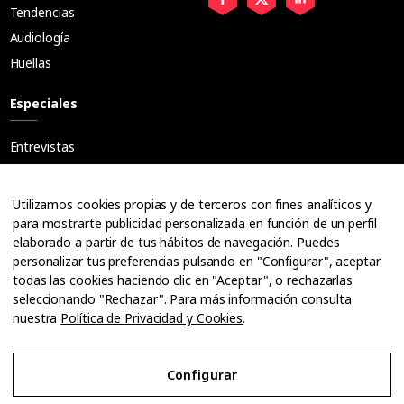
Tendencias
Audiología
Huellas
Especiales
Entrevistas
Tribuna
Ópticos
Utilizamos cookies propias y de terceros con fines analíticos y
Cuadernos
para mostrarte publicidad personalizada en función de un perfil
elaborado a partir de tus hábitos de navegación. Puedes
Guías
personalizar tus preferencias pulsando en "Configurar", aceptar
Dossier
todas las cookies haciendo clic en "Aceptar", o rechazarlas
Anuarios
seleccionando "Rechazar". Para más información consulta
nuestra
Política de Privacidad y Cookies
.
Ofertas de empleo
Configurar