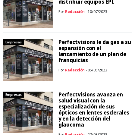
distribuir equipos EPI
Por
Redacción
- 10/07/2023
Perfectvisions le da gas a su
Empresas
expansión con el
lanzamiento de un plan de
franquicias
Por
Redacción
- 05/05/2023
Perfectvisions avanza en
Empresas
salud visual con la
especialización de sus
ópticos en lentes esclerales
y en la detección del
glaucoma
Por
Redacción
- 27/03/2023