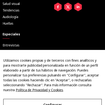
Salud visual
Tendencias
Audiología
Huellas
Especiales
Entrevistas
Tribuna
Ópticos
Utilizamos cookies propias y de terceros con fines analíticos y
Cuadernos
para mostrarte publicidad personalizada en función de un perfil
elaborado a partir de tus hábitos de navegación. Puedes
Guías
personalizar tus preferencias pulsando en "Configurar", aceptar
Dossier
todas las cookies haciendo clic en "Aceptar", o rechazarlas
Anuarios
seleccionando "Rechazar". Para más información consulta
nuestra
Política de Privacidad y Cookies
.
Ofertas de empleo
Configurar