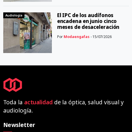
El IPC de los audífonos
Audiología
encadena en junio cinco
meses de desaceleración
Por
Modaengafas
- 15/07/2026
Toda la
actualidad
de la óptica, salud visual y
audiología.
Newsletter