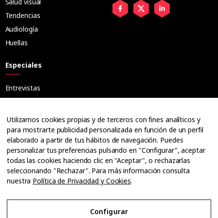
Salud visual
Tendencias
Audiología
Huellas
Especiales
Entrevistas
Tribuna
Ópticos
Utilizamos cookies propias y de terceros con fines analíticos y
Cuadernos
para mostrarte publicidad personalizada en función de un perfil
elaborado a partir de tus hábitos de navegación. Puedes
Guías
personalizar tus preferencias pulsando en "Configurar", aceptar
Dossier
todas las cookies haciendo clic en "Aceptar", o rechazarlas
Anuarios
seleccionando "Rechazar". Para más información consulta
nuestra
Política de Privacidad y Cookies
.
Ofertas de empleo
Configurar