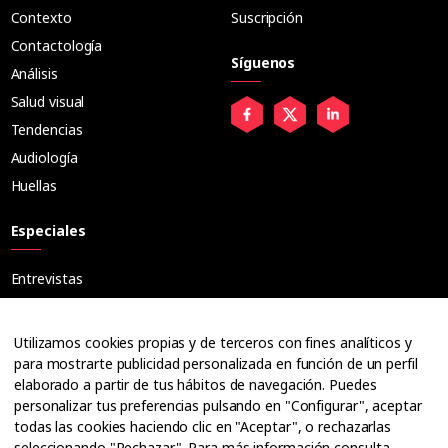
Contexto
Suscripción
Contactología
Síguenos
Análisis
Salud visual
Tendencias
Audiología
Huellas
Especiales
Entrevistas
Tribuna
Ópticos
Utilizamos cookies propias y de terceros con fines analíticos y
Cuadernos
para mostrarte publicidad personalizada en función de un perfil
elaborado a partir de tus hábitos de navegación. Puedes
Guías
personalizar tus preferencias pulsando en "Configurar", aceptar
Dossier
todas las cookies haciendo clic en "Aceptar", o rechazarlas
Anuarios
seleccionando "Rechazar". Para más información consulta