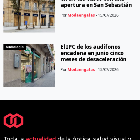
apertura en San Sebastián
Por
Modaengafas
- 15/07/2026
El IPC de los audífonos
Audiología
encadena en junio cinco
meses de desaceleración
Por
Modaengafas
- 15/07/2026
Toda la
actualidad
de la óptica, salud visual y