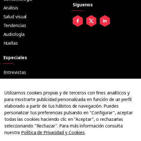
Síguenos
Análisis
Salud visual
Tendencias
Audiología
Huellas
Especiales
Entrevistas
Tribuna
Ópticos
Utilizamos cookies propias y de terceros con fines analíticos y
Cuadernos
para mostrarte publicidad personalizada en función de un perfil
elaborado a partir de tus hábitos de navegación. Puedes
Guías
personalizar tus preferencias pulsando en "Configurar", aceptar
Dossier
todas las cookies haciendo clic en "Aceptar", o rechazarlas
Anuarios
seleccionando "Rechazar". Para más información consulta
nuestra
Política de Privacidad y Cookies
.
Ofertas de empleo