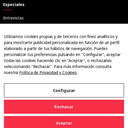
Especiales
Entrevistas
Tribuna
Ópticos
Utilizamos cookies propias y de terceros con fines analíticos y
Cuadernos
para mostrarte publicidad personalizada en función de un perfil
elaborado a partir de tus hábitos de navegación. Puedes
Guías
personalizar tus preferencias pulsando en "Configurar", aceptar
Dossier
todas las cookies haciendo clic en "Aceptar", o rechazarlas
Anuarios
seleccionando "Rechazar". Para más información consulta
nuestra
Política de Privacidad y Cookies
.
Ofertas de empleo
Configurar
Aviso Legal
Rechazar
Política de Privacidad y Cookies
Aceptar
Configurar