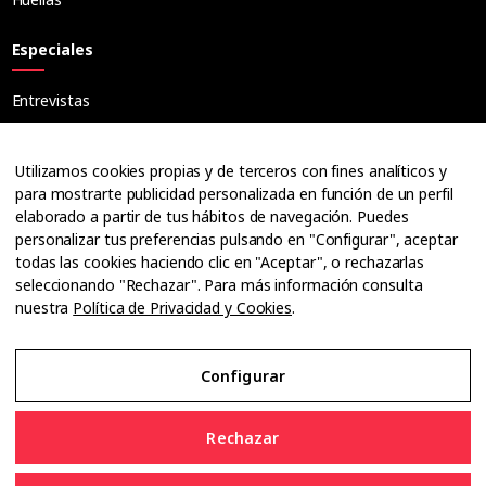
Especiales
Entrevistas
Tribuna
Ópticos
Utilizamos cookies propias y de terceros con fines analíticos y
Cuadernos
para mostrarte publicidad personalizada en función de un perfil
elaborado a partir de tus hábitos de navegación. Puedes
Guías
personalizar tus preferencias pulsando en "Configurar", aceptar
Dossier
todas las cookies haciendo clic en "Aceptar", o rechazarlas
Anuarios
seleccionando "Rechazar". Para más información consulta
nuestra
Política de Privacidad y Cookies
.
Ofertas de empleo
Configurar
Aviso Legal
Rechazar
Política de Privacidad y Cookies