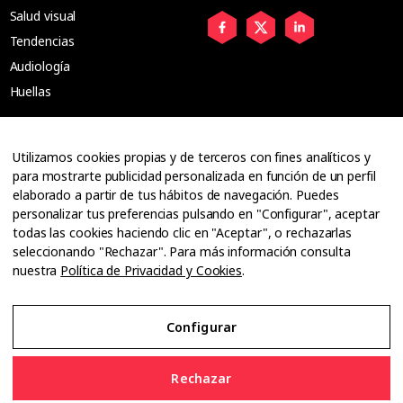
Salud visual
Tendencias
Audiología
Huellas
Especiales
Utilizamos cookies propias y de terceros con fines analíticos y
Entrevistas
para mostrarte publicidad personalizada en función de un perfil
elaborado a partir de tus hábitos de navegación. Puedes
Tribuna
personalizar tus preferencias pulsando en "Configurar", aceptar
Ópticos
todas las cookies haciendo clic en "Aceptar", o rechazarlas
Cuadernos
seleccionando "Rechazar". Para más información consulta
nuestra
Política de Privacidad y Cookies
.
Guías
Dossier
Anuarios
Configurar
Ofertas de empleo
Rechazar