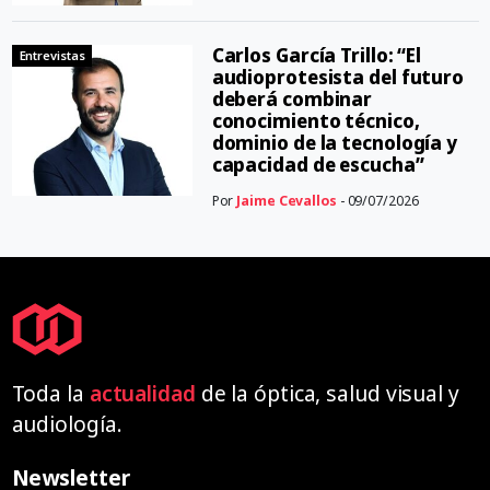
Carlos García Trillo: “El
Entrevistas
audioprotesista del futuro
deberá combinar
conocimiento técnico,
dominio de la tecnología y
capacidad de escucha”
Por
Jaime Cevallos
- 09/07/2026
Toda la
actualidad
de la óptica, salud visual y
audiología.
Newsletter