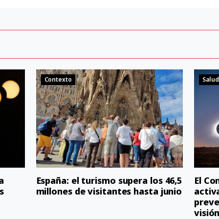
Contexto
Salud
a
España: el turismo supera los 46,5
El Co
s
millones de visitantes hasta junio
activ
preve
visió