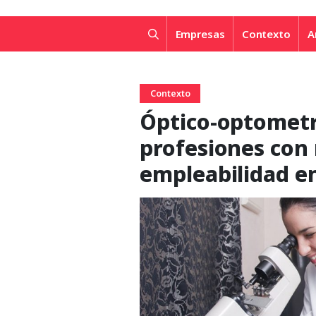
Empresas
Contexto
A
Contexto
Óptico-optometri
profesiones con
empleabilidad e