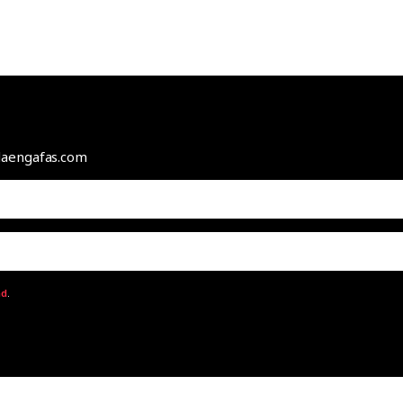
odaengafas.com
ad
.