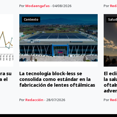
Por
Modaengafas
- 04/08/2026
Por
Red
Contexto
Salud
ra su
La tecnología block-less se
El ec
a el
consolida como estándar en la
la sal
fabricación de lentes oftálmicas
oftal
adver
Por
Redacción
- 28/07/2026
Por
Red