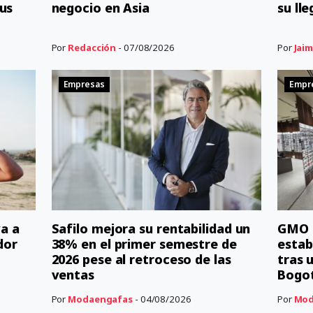
us
negocio en Asia
su ll
Por
Redacción
- 07/08/2026
Por
Jaim
Empresas
Empr
a a
Safilo mejora su rentabilidad un
GMO r
dor
38% en el primer semestre de
estab
2026 pese al retroceso de las
tras 
ventas
Bogo
Por
Modaengafas
- 04/08/2026
Por
Mod