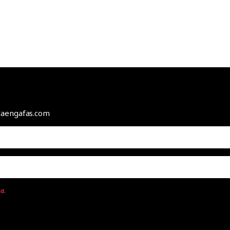
odaengafas.com
ad
.