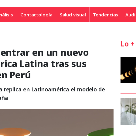
nálisis
Contactología
Salud visual
Tendencias
Audi
Lo +
 entrar en un nuevo
ica Latina tras sus
en Perú
 replica en Latinoamérica el modelo de
aña