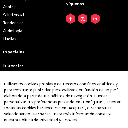
Síguenos
Análisis
Salud visual
Tendencias
Audiología
Huellas
Especiales
Entrevistas
Tribuna
Ópticos
Utilizamos cookies propias y de terceros con fines analíticos y
Cuadernos
para mostrarte publicidad personalizada en función de un perfil
elaborado a partir de tus hábitos de navegación. Puedes
Guías
personalizar tus preferencias pulsando en "Configurar", aceptar
Dossier
todas las cookies haciendo clic en "Aceptar", o rechazarlas
Anuarios
seleccionando "Rechazar". Para más información consulta
nuestra
Política de Privacidad y Cookies
.
Ofertas de empleo