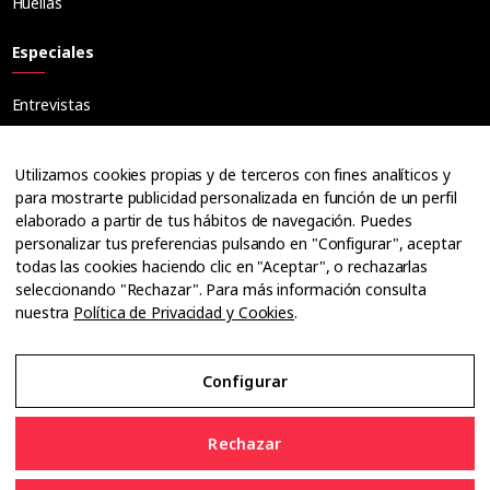
Huellas
Especiales
Entrevistas
Tribuna
Ópticos
Utilizamos cookies propias y de terceros con fines analíticos y
Cuadernos
para mostrarte publicidad personalizada en función de un perfil
elaborado a partir de tus hábitos de navegación. Puedes
Guías
personalizar tus preferencias pulsando en "Configurar", aceptar
Dossier
todas las cookies haciendo clic en "Aceptar", o rechazarlas
Anuarios
seleccionando "Rechazar". Para más información consulta
nuestra
Política de Privacidad y Cookies
.
Ofertas de empleo
Configurar
Aviso Legal
Rechazar
Política de Privacidad y Cookies