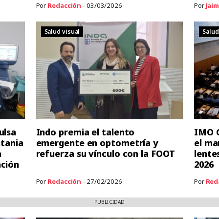
Por
Redacción
- 03/03/2026
Por
Jaim
Salud visual
Salud
ulsa
Indo premia el talento
IMO G
itania
emergente en optometría y
el ma
a
refuerza su vínculo con la FOOT
lente
ación
2026
Por
Redacción
- 27/02/2026
Por
Red
PUBLICIDAD