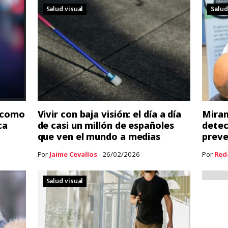
Salud visual
Salud
a como
Vivir con baja visión: el día a día
Miran
ca
de casi un millón de españoles
detec
que ven el mundo a medias
preve
Por
Jaime Cevallos
- 26/02/2026
Por
Red
Salud visual