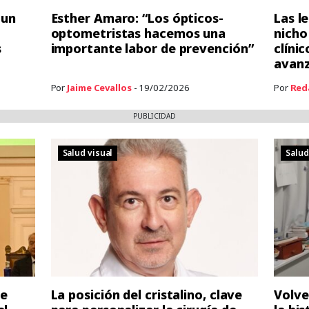
 un
Esther Amaro: “Los ópticos-
Las l
optometristas hacemos una
nicho
s
importante labor de prevención”
clíni
avan
Por
Jaime Cevallos
- 19/02/2026
Por
Red
PUBLICIDAD
Salud visual
Salud
de
La posición del cristalino, clave
Volve