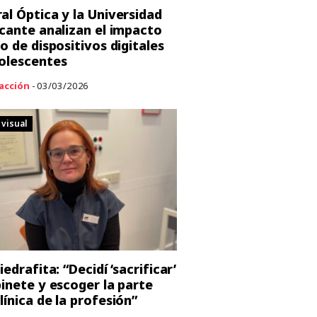
al Óptica y la Universidad
icante analizan el impacto
so de dispositivos digitales
olescentes
acción
- 03/03/2026
 visual
iedrafita: “Decidí ‘sacrificar’
binete y escoger la parte
línica de la profesión”