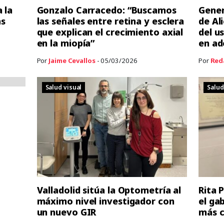
 la
Gonzalo Carracedo: “Buscamos
Gener
as
las señales entre retina y esclera
de Al
que explican el crecimiento axial
del u
en la miopía”
en ad
Por
Jaime Cevallos
- 05/03/2026
Por
Red
Salud visual
Salud
Valladolid sitúa la Optometría al
Rita P
máximo nivel investigador con
el ga
un nuevo GIR
más c