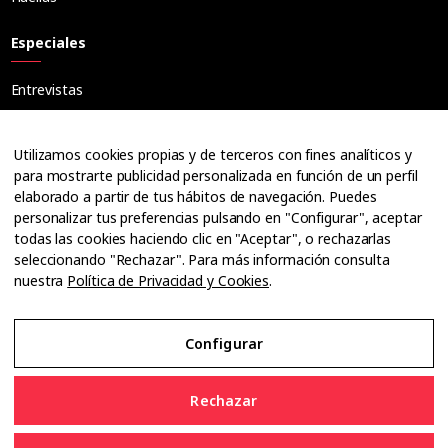
Especiales
Entrevistas
Tribuna
Ópticos
Utilizamos cookies propias y de terceros con fines analíticos y
Cuadernos
para mostrarte publicidad personalizada en función de un perfil
elaborado a partir de tus hábitos de navegación. Puedes
Guías
personalizar tus preferencias pulsando en "Configurar", aceptar
Dossier
todas las cookies haciendo clic en "Aceptar", o rechazarlas
Anuarios
seleccionando "Rechazar". Para más información consulta
nuestra
Política de Privacidad y Cookies
.
Ofertas de empleo
Configurar
Aviso Legal
Rechazar
Política de Privacidad y Cookies