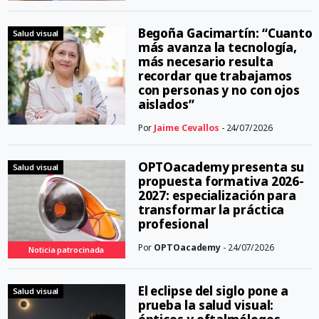
Begoña Gacimartín: “Cuanto
Salud visual
más avanza la tecnología,
más necesario resulta
recordar que trabajamos
con personas y no con ojos
aislados”
Por
Jaime Cevallos
- 24/07/2026
OPTOacademy presenta su
Salud visual
propuesta formativa 2026-
2027: especialización para
transformar la práctica
profesional
Por
OPTOacademy
- 24/07/2026
Noticia patrocinada
El eclipse del siglo pone a
Salud visual
prueba la salud visual: