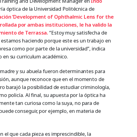
o Training and Development Manager en
Indo
ría óptica de la Universidad Politécnica de
gación ‘Development of Ophthalmic Lens for the
llada por ambas instituciones, le ha valido la
amiento de Terrassa.
“Estoy muy satisfecha de
e estamos haciendo porque este es un trabajo en
resa como por parte de la universidad”, indica
o en su curriculum académico.
u madre y su abuela fueron determinantes para
fesión, aunque reconoce que en el momento de
o barajó la posibilidad de estudiar criminología,
mo policía. Al final, su apuesta por la óptica ha
mente tan curiosa como la suya, no para de
puede conseguir, por ejemplo, en materia de
n el que cada pieza es imprescindible, la