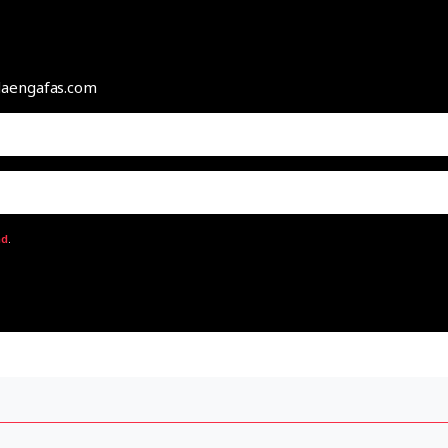
odaengafas.com
ad
.