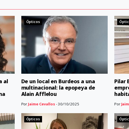
Ópticos
Ópti
a al
De un local en Burdeos a una
Pilar
multinacional: la epopeya de
empre
na
Alain Afflelou
habit
Por
Jaime Cevallos
- 30/10/2025
Por
Jaim
Ópticos
Ópti