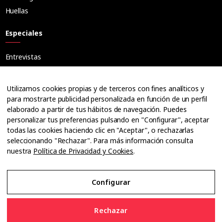
Huellas
Especiales
Entrevistas
Tribuna
Ópticos
Utilizamos cookies propias y de terceros con fines analíticos y
Cuadernos
para mostrarte publicidad personalizada en función de un perfil
elaborado a partir de tus hábitos de navegación. Puedes
Guías
personalizar tus preferencias pulsando en "Configurar", aceptar
Dossier
todas las cookies haciendo clic en "Aceptar", o rechazarlas
Anuarios
seleccionando "Rechazar". Para más información consulta
nuestra
Política de Privacidad y Cookies
.
Ofertas de empleo
Configurar
Aviso Legal
Rechazar