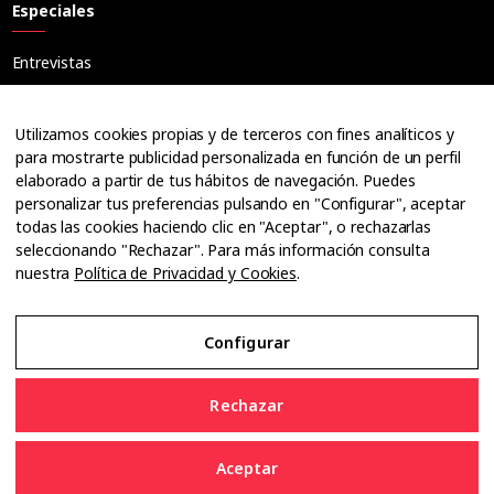
Especiales
Entrevistas
Tribuna
Ópticos
Utilizamos cookies propias y de terceros con fines analíticos y
Cuadernos
para mostrarte publicidad personalizada en función de un perfil
elaborado a partir de tus hábitos de navegación. Puedes
Guías
personalizar tus preferencias pulsando en "Configurar", aceptar
Dossier
todas las cookies haciendo clic en "Aceptar", o rechazarlas
Anuarios
seleccionando "Rechazar". Para más información consulta
nuestra
Política de Privacidad y Cookies
.
Ofertas de empleo
Configurar
Aviso Legal
Rechazar
Política de Privacidad y Cookies
Aceptar
Configurar