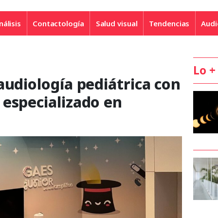
nálisis
Contactología
Salud visual
Tendencias
Audi
Lo +
audiología pediátrica con
 especializado en