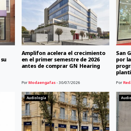
Amplifon acelera el crecimiento
San G
 su
en el primer semestre de 2026
por l
antes de comprar GN Hearing
progr
planti
Por
Modaengafas
- 30/07/2026
Por
Red
Audiología
Audio