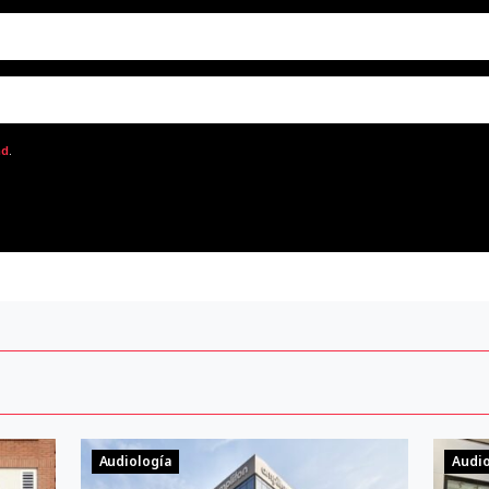
ad
.
Audiología
Audio