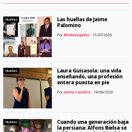
Las huellas de Jaime
Huellas
Palomino
Por
Modaengafas
- 15/07/2026
Laura Guisasola: una vida
Huellas
enseñando, una profesión
entera puesta en pie
Por
Jaime Cevallos
- 19/06/2026
Cuando una generación baja
Huellas
la persiana: Alfons Bielsa se