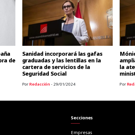
paña
Sanidad incorporará las gafas
Mónic
pra de
graduadas y las lentillas en la
ampli
cartera de servicios de la
la at
Seguridad Social
minis
Por
Redacción
- 29/01/2024
Por
Red
Secciones
Empresas