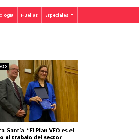
ología
Huellas
Especiales
exto
a García: “El Plan VEO es el
o al trabajo del sector