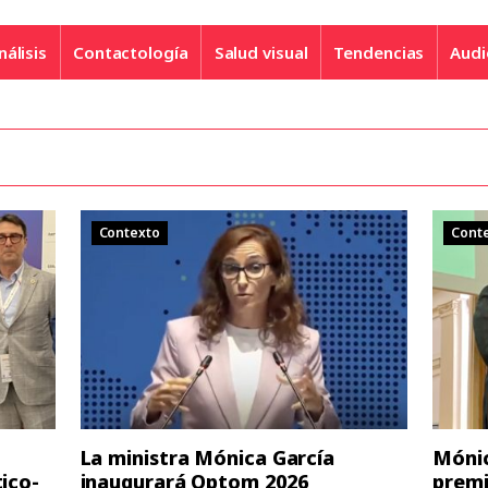
nálisis
Contactología
Salud visual
Tendencias
Audi
Contexto
Cont
La ministra Mónica García
Mónic
tico-
inaugurará Optom 2026
premi