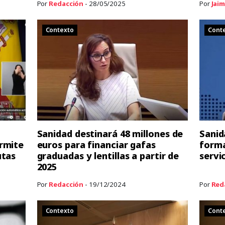
Por
Redacción
- 28/05/2025
Por
Jaim
Contexto
Cont
Sanidad destinará 48 millones de
Sanid
rmite
euros para financiar gafas
forma
utas
graduadas y lentillas a partir de
servi
2025
Por
Redacción
- 19/12/2024
Por
Red
Contexto
Cont