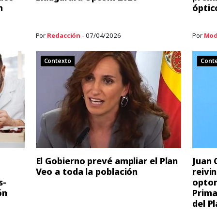
n
óptic
Por
Redacción
- 07/04/2026
Por
Mod
Contexto
Cont
El Gobierno prevé ampliar el Plan
Juan 
Veo a toda la población
reivin
s-
optom
ón
Prima
del P