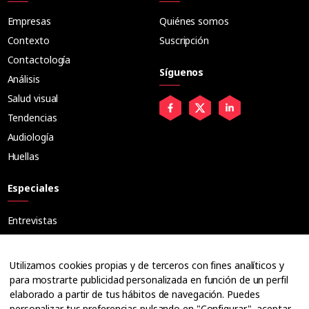
Empresas
Quiénes somos
Contexto
Suscripción
Contactología
Síguenos
Análisis
Salud visual
Tendencias
Audiología
Huellas
Especiales
Entrevistas
Tribuna
Ópticos
Utilizamos cookies propias y de terceros con fines analíticos y
Cuadernos
para mostrarte publicidad personalizada en función de un perfil
elaborado a partir de tus hábitos de navegación. Puedes
Guías
personalizar tus preferencias pulsando en "Configurar", aceptar