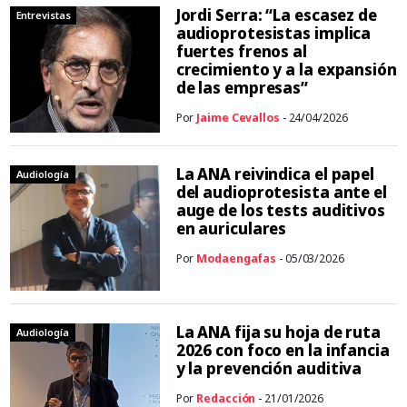
Jordi Serra: “La escasez de
Entrevistas
audioprotesistas implica
fuertes frenos al
crecimiento y a la expansión
de las empresas”
Por
Jaime Cevallos
- 24/04/2026
La ANA reivindica el papel
Audiología
del audioprotesista ante el
auge de los tests auditivos
en auriculares
Por
Modaengafas
- 05/03/2026
La ANA fija su hoja de ruta
Audiología
2026 con foco en la infancia
y la prevención auditiva
Por
Redacción
- 21/01/2026