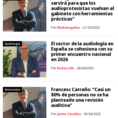
servirá para que los
audioprotesistas vuelvan al
gabinete con herramientas
prácticas”
Por
Modaengafas
- 21/10/2025
El sector de la audiología en
Audiología
España se cohesiona con su
primer encuentro nacional
en 2026
Por
Redacción
- 28/04/2025
Francesc Carreño: “Casi un
Entrevistas
80% de personas no se ha
planteado una revisión
auditiva”
Por
Jaime Cevallos
- 25/04/2025