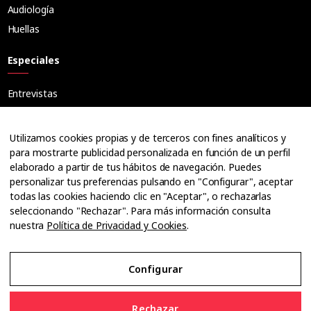
Audiología
Huellas
Especiales
Entrevistas
Tribuna
Ópticos
Utilizamos cookies propias y de terceros con fines analíticos y
Cuadernos
para mostrarte publicidad personalizada en función de un perfil
elaborado a partir de tus hábitos de navegación. Puedes
Guías
personalizar tus preferencias pulsando en "Configurar", aceptar
Dossier
todas las cookies haciendo clic en "Aceptar", o rechazarlas
Anuarios
seleccionando "Rechazar". Para más información consulta
nuestra
Política de Privacidad y Cookies
.
Ofertas de empleo
Configurar
Aviso Legal
Rechazar