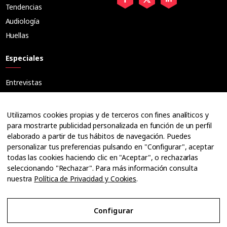
Tendencias
Audiología
Huellas
Especiales
Entrevistas
Tribuna
Ópticos
Utilizamos cookies propias y de terceros con fines analíticos y
Cuadernos
para mostrarte publicidad personalizada en función de un perfil
elaborado a partir de tus hábitos de navegación. Puedes
Guías
personalizar tus preferencias pulsando en "Configurar", aceptar
Dossier
todas las cookies haciendo clic en "Aceptar", o rechazarlas
Anuarios
seleccionando "Rechazar". Para más información consulta
nuestra
Política de Privacidad y Cookies
.
Ofertas de empleo
Configurar