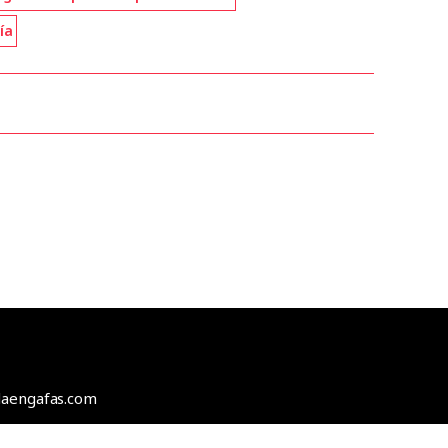
ía
odaengafas.com