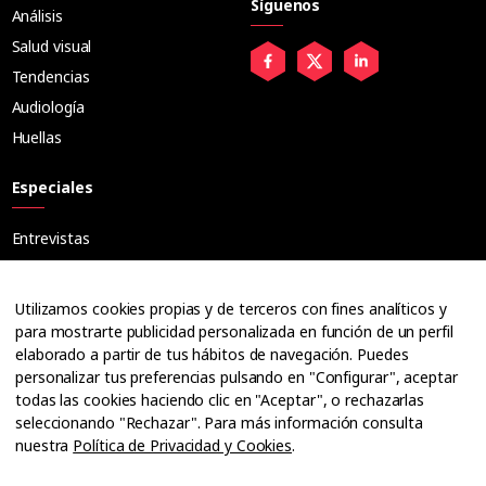
Síguenos
Análisis
Salud visual
Tendencias
Audiología
Huellas
Especiales
Entrevistas
Tribuna
Ópticos
Utilizamos cookies propias y de terceros con fines analíticos y
Cuadernos
para mostrarte publicidad personalizada en función de un perfil
elaborado a partir de tus hábitos de navegación. Puedes
Guías
personalizar tus preferencias pulsando en "Configurar", aceptar
Dossier
todas las cookies haciendo clic en "Aceptar", o rechazarlas
Anuarios
seleccionando "Rechazar". Para más información consulta
nuestra
Política de Privacidad y Cookies
.
Ofertas de empleo