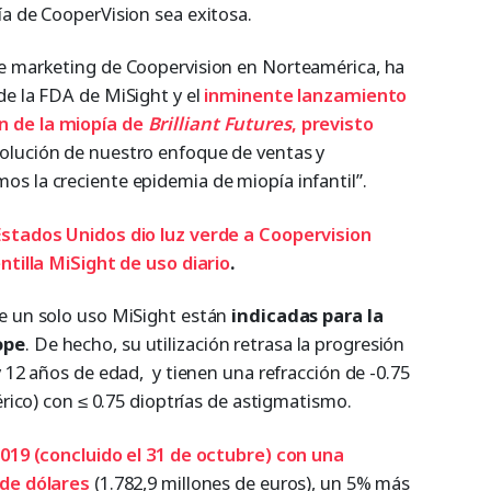
ía de CooperVision sea exitosa.
de marketing de Coopervision en Norteamérica, ha
de la FDA de MiSight y el
inminente lanzamiento
n de la miopía de
Brilliant Futures
, previsto
volución de nuestro enfoque de ventas y
s la creciente epidemia de miopía infantil”.
Estados Unidos dio luz verde a Coopervision
ntilla MiSight de uso diario
.
de un solo uso MiSight están
indicadas para la
ope
. De hecho, su utilización retrasa la progresión
y 12 años de edad, y tienen una refracción de -0.75
érico) con ≤ 0.75 dioptrías de astigmatismo.
2019 (concluido el 31 de octubre) con una
 de dólares
(1.782,9 millones de euros), un 5% más