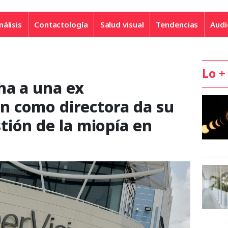
nálisis
Contactología
Salud visual
Tendencias
Audi
Lo +
ha a una ex
 como directora da su
tión de la miopía en