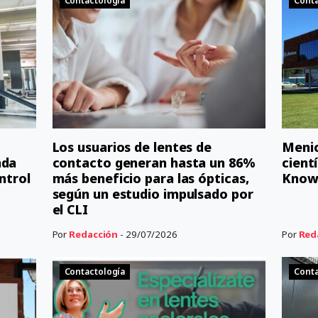
Contactología
Conta
Los usuarios de lentes de
Menic
ada
contacto generan hasta un 86%
cient
ontrol
más beneficio para las ópticas,
Know
según un estudio impulsado por
el CLI
Por
Redacción
- 29/07/2026
Por
Red
Contactología
Conta