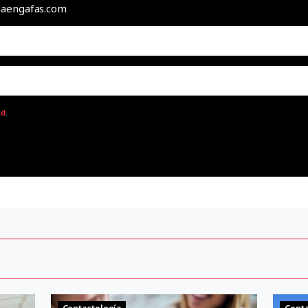
odaengafas.com
ad
.