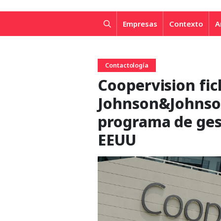
Empresas
Contexto
A
Contactología
Coopervision fic
Johnson&Johnson
programa de ges
EEUU