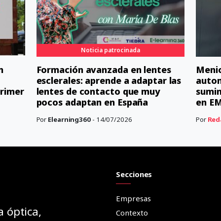
Noticia patrocinada
n
Formación avanzada en lentes
Menic
esclerales: aprende a adaptar las
autom
primer
lentes de contacto que muy
sumin
pocos adaptan en España
en E
Por
Elearning360
- 14/07/2026
Por
Red
Secciones
Empresas
a óptica,
Contexto