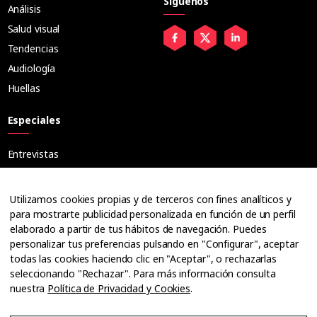
Síguenos
Análisis
Salud visual
Tendencias
Audiología
Huellas
Especiales
Entrevistas
Tribuna
Ópticos
Utilizamos cookies propias y de terceros con fines analíticos y
Cuadernos
para mostrarte publicidad personalizada en función de un perfil
elaborado a partir de tus hábitos de navegación. Puedes
Guías
personalizar tus preferencias pulsando en "Configurar", aceptar
Dossier
todas las cookies haciendo clic en "Aceptar", o rechazarlas
Anuarios
seleccionando "Rechazar". Para más información consulta
nuestra
Política de Privacidad y Cookies
.
Ofertas de empleo