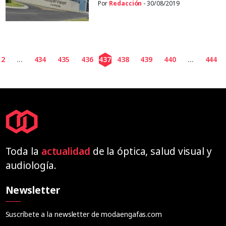
Por
Redacción
- 30/08/2019
2
...
434
435
436
437
438
439
440
...
444
Toda la
actualidad
de la óptica, salud visual y
audiología.
Newsletter
Suscríbete a la newsletter de modaengafas.com