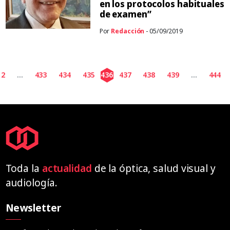
en los protocolos habituales
de examen”
Por
Redacción
- 05/09/2019
2
...
433
434
435
436
437
438
439
...
444
Toda la
actualidad
de la óptica, salud visual y
audiología.
Newsletter