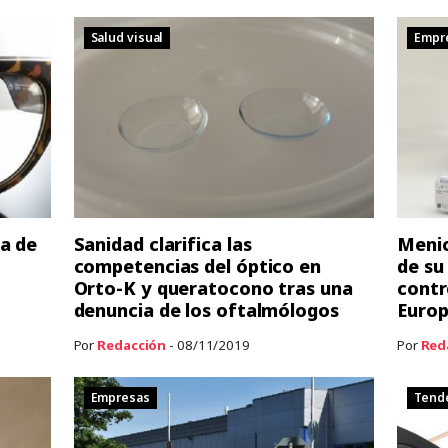
Salud visual
Empr
ia de
Sanidad clarifica las
Menic
competencias del óptico en
de su
Orto-K y queratocono tras una
contr
denuncia de los oftalmólogos
Europ
Por
Redacción
- 08/11/2019
Por
Red
Empresas
Tend