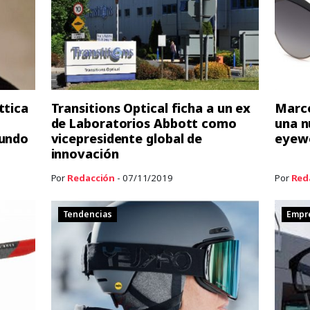
ttica
Transitions Optical ficha a un ex
Marco
de Laboratorios Abbott como
una n
gundo
vicepresidente global de
eyew
innovación
Por
Redacción
- 07/11/2019
Por
Red
Tendencias
Empr