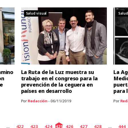
Salud visual
Salud
amino
La Ruta de la Luz muestra su
La Ag
on
trabajo en el congreso para la
Medic
e
prevención de la ceguera en
puert
países en desarrollo
para 
Por
Redacción
- 06/11/2019
Por
Red
...
422
423
424
425
426
427
428
...
444