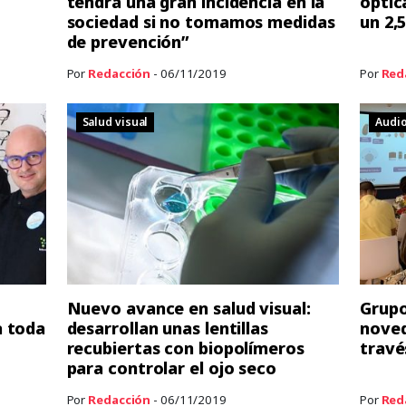
tendrá una gran incidencia en la
óptic
sociedad si no tomamos medidas
un 2,
de prevención”
Por
Redacción
- 06/11/2019
Por
Red
Salud visual
Audio
Nuevo avance en salud visual:
Grupo
a toda
desarrollan unas lentillas
noved
recubiertas con biopolímeros
travé
para controlar el ojo seco
Por
Redacción
- 06/11/2019
Por
Red