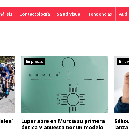
nálisis
Contactología
Salud visual
Tendencias
Audi
Empresas
Empr
dalea’
Luper abre en Murcia su primera
Silho
óptica y apuesta por un modelo
lanza