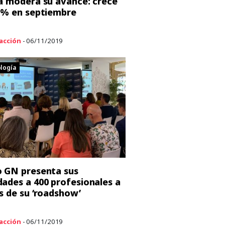
a modera su avance: crece
5% en septiembre
acción
- 06/11/2019
logía
 GN presenta sus
ades a 400 profesionales a
s de su ‘roadshow’
acción
- 06/11/2019