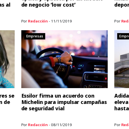
as al
de negocio ‘low cost’
depor
Por
Redacción
- 11/11/2019
Por
Red
Empresas
Empr
res se
Essilor firma un acuerdo con
Adida
n de
Michelin para impulsar campañas
eleva
de seguridad vial
hasta
Por
Redacción
- 08/11/2019
Por
Red