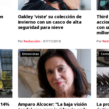
en
Oakley ‘viste’ su colección de
Third
invierno con un casco de alta
accio
seguridad para nieve
con u
millo
Por
Redacción
- 07/11/2019
Por
Red
Entrevistas
Cont
n 14%
Amparo Alcocer: “La baja visión
La pr