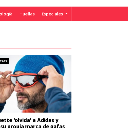
ología
Huellas
Especiales
esas
uette ‘olvida’ a Adidas y
 su propia marca de gafas