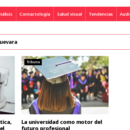
nálisis
Contactología
Salud visual
Tendencias
Audi
Guevara
Tribuna
tica,
La universidad como motor del
el
futuro profesional