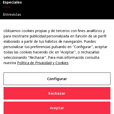
Especiales
Entrevistas
Tribuna
Ópticos
Utilizamos cookies propias y de terceros con fines analíticos y
Cuadernos
para mostrarte publicidad personalizada en función de un perfil
elaborado a partir de tus hábitos de navegación. Puedes
Guías
personalizar tus preferencias pulsando en "Configurar", aceptar
Dossier
todas las cookies haciendo clic en "Aceptar", o rechazarlas
Anuarios
seleccionando "Rechazar". Para más información consulta
nuestra
Política de Privacidad y Cookies
.
Ofertas de empleo
Configurar
Aviso Legal
Rechazar
Política de Privacidad y Cookies
Aceptar
Configurar