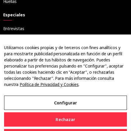
Huellas
Especiales
Entrevistas
Tribuna
Ópticos
Utilizamos cookies propias y de terceros con fines analíticos y
Cuadernos
para mostrarte publicidad personalizada en función de un perfil
elaborado a partir de tus hábitos de navegación. Puedes
Guías
personalizar tus preferencias pulsando en "Configurar", aceptar
Dossier
todas las cookies haciendo clic en "Aceptar", o rechazarlas
Anuarios
seleccionando "Rechazar". Para más información consulta
nuestra
Política de Privacidad y Cookies
.
Ofertas de empleo
Configurar
Aviso Legal
Rechazar
Política de Privacidad y Cookies