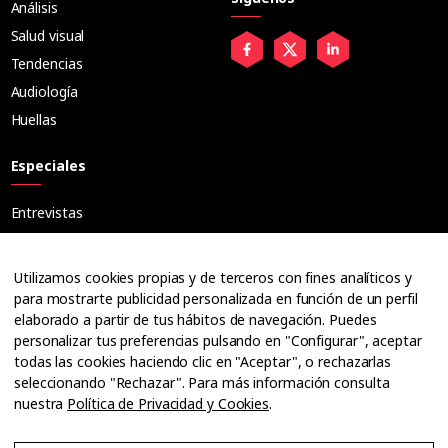
Análisis
Salud visual
Tendencias
Audiología
Huellas
Especiales
Entrevistas
Tribuna
Ópticos
Utilizamos cookies propias y de terceros con fines analíticos y
Cuadernos
para mostrarte publicidad personalizada en función de un perfil
elaborado a partir de tus hábitos de navegación. Puedes
Guías
personalizar tus preferencias pulsando en "Configurar", aceptar
Dossier
todas las cookies haciendo clic en "Aceptar", o rechazarlas
Anuarios
seleccionando "Rechazar". Para más información consulta
nuestra
Política de Privacidad y Cookies
.
Ofertas de empleo