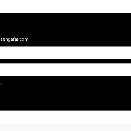
odaengafas.com
ad
.