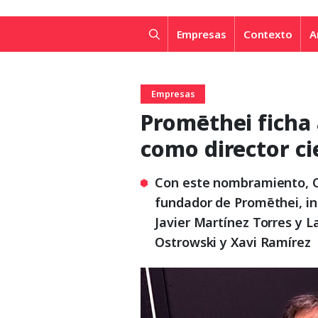
Empresas
Contexto
A
Empresas
Promēthei ficha
como director ci
Con este nombramiento, C
fundador de Promēthei, in
Javier Martínez Torres y 
Ostrowski y Xavi Ramírez