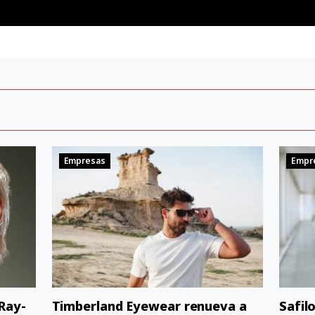
Empresas
Empr
 Ray-
Timberland Eyewear renueva a
Safil