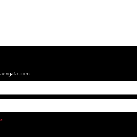
odaengafas.com
ad
.