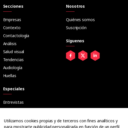
Secciones
Nosotros
Empresas
Quiénes somos
Contexto
Suscripción
Contactología
Síguenos
Análisis
Salud visual
Tendencias
Audiología
Huellas
Especiales
Entrevistas
Tribuna
Ópticos
Utilizamos cookies propias y de terceros con fines analíticos y
Cuadernos
para mostrarte publicidad personalizada en función de un perfil