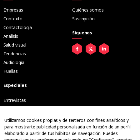
Empresas
Quiénes somos
Contexto
Suscripción
Contactología
Síguenos
Análisis
Salud visual
Tendencias
Audiología
Huellas
Especiales
Entrevistas
Tribuna
Ópticos
Utilizamos cookies propias y de terceros con fines analíticos y
Cuadernos
para mostrarte publicidad personalizada en función de un perfil
elaborado a partir de tus hábitos de navegación. Puedes
Guías
personalizar tus preferencias pulsando en "Configurar", aceptar