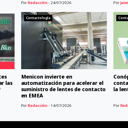
Por
Redacción
- 24/07/2026
Por
Jaim
Contactología
Conta
tes
Menicon invierte en
Conóp
r las
automatización para acelerar el
conta
y
suministro de lentes de contacto
la le
en EMEA
Por
Redacción
- 14/07/2026
Por
Red