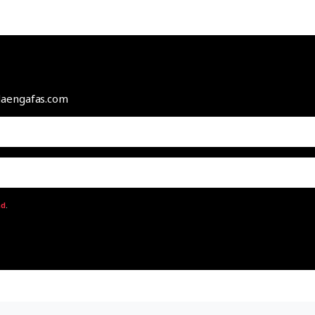
odaengafas.com
ad
.