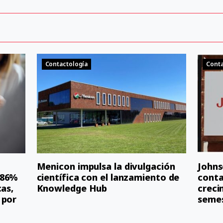
Contactología
Conta
Menicon impulsa la divulgación
Johns
 86%
científica con el lanzamiento de
conta
cas,
Knowledge Hub
creci
 por
seme