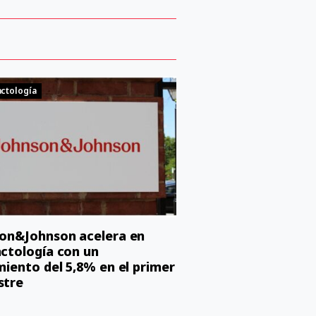
ctología
on&Johnson acelera en
ctología con un
miento del 5,8% en el primer
stre