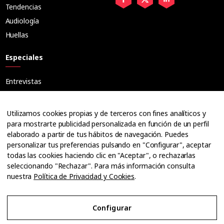
Tendencias
Audiología
Huellas
Especiales
Entrevistas
Tribuna
Ópticos
Utilizamos cookies propias y de terceros con fines analíticos y
Cuadernos
para mostrarte publicidad personalizada en función de un perfil
elaborado a partir de tus hábitos de navegación. Puedes
Guías
personalizar tus preferencias pulsando en "Configurar", aceptar
Dossier
todas las cookies haciendo clic en "Aceptar", o rechazarlas
Anuarios
seleccionando "Rechazar". Para más información consulta
nuestra
Política de Privacidad y Cookies
.
Ofertas de empleo
Configurar