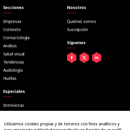
Secciones
Nosotros
Empresas
Quiénes somos
Contexto
Suscripción
Contactología
Síguenos
Análisis
Salud visual
Tendencias
Audiología
Huellas
Especiales
Entrevistas
Tribuna
Ópticos
Utilizamos cookies propias y de terceros con fines analíticos y
Cuadernos
para mostrarte publicidad personalizada en función de un perfil