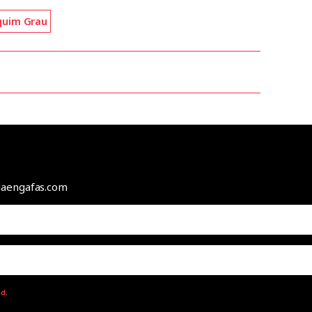
quim Grau
odaengafas.com
ad
.