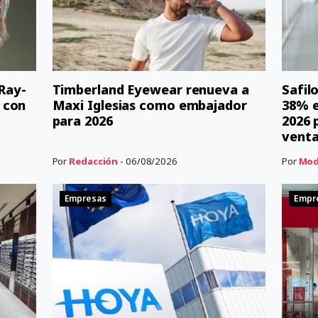
 Ray-
Timberland Eyewear renueva a
Safil
 con
Maxi Iglesias como embajador
38% e
para 2026
2026 
vent
Por
Redacción
- 06/08/2026
Por
Mod
Empresas
Empr