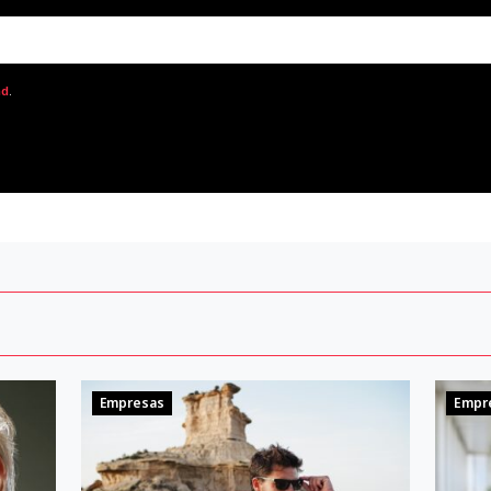
ad
.
Empresas
Empr