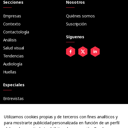
Secciones
Nosotros
Empresas
Quiénes somos
Contexto
Suscripción
Contactología
Síguenos
Análisis
Salud visual
Tendencias
Audiología
Huellas
Especiales
Entrevistas
Tribuna
Ópticos
Utilizamos cookies propias y de terceros con fines analíticos y
Cuadernos
para mostrarte publicidad personalizada en función de un perfil