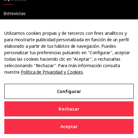
Entrevistas
Tribuna
Ópticos
Utilizamos cookies propias y de terceros con fines analíticos y
Cuadernos
para mostrarte publicidad personalizada en función de un perfil
elaborado a partir de tus hábitos de navegación. Puedes
Guías
personalizar tus preferencias pulsando en "Configurar", aceptar
Dossier
todas las cookies haciendo clic en "Aceptar", o rechazarlas
Anuarios
seleccionando "Rechazar". Para más información consulta
nuestra
Política de Privacidad y Cookies
.
Ofertas de empleo
Configurar
Aviso Legal
Rechazar
Política de Privacidad y Cookies
Aceptar
Configurar