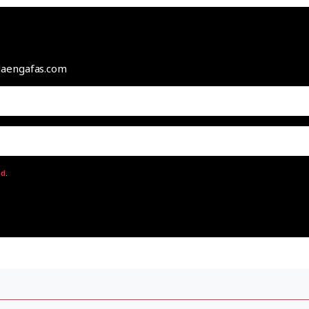
odaengafas.com
ad
.