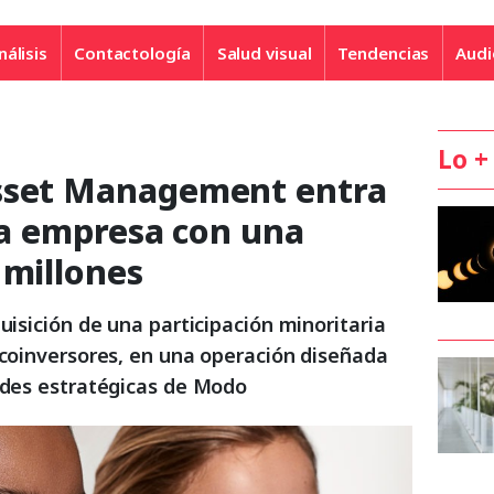
nálisis
Contactología
Salud visual
Tendencias
Audi
Lo +
Asset Management entra
 la empresa con una
 millones
quisición de una participación minoritaria
 coinversores, en una operación diseñada
dades estratégicas de Modo