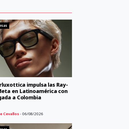
esas
orluxottica impulsa las Ray-
eta en Latinoamérica con
egada a Colombia
e Cevallos
- 06/08/2026