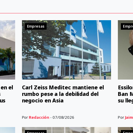
Empresas
Empr
en el
Carl Zeiss Meditec mantiene el
Essil
s
rumbo pese a la debilidad del
Ban M
us
negocio en Asia
su ll
Por
Redacción
- 07/08/2026
Por
Jaim