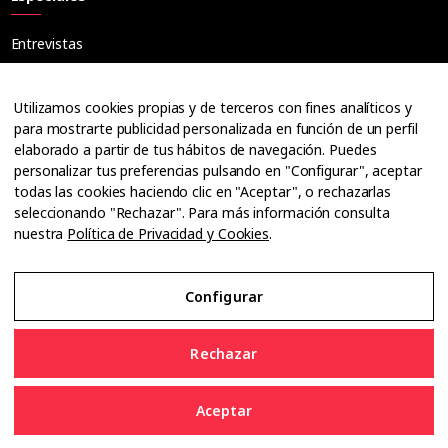
Entrevistas
Tribuna
Ópticos
Utilizamos cookies propias y de terceros con fines analíticos y
Cuadernos
para mostrarte publicidad personalizada en función de un perfil
elaborado a partir de tus hábitos de navegación. Puedes
Guías
personalizar tus preferencias pulsando en "Configurar", aceptar
Dossier
todas las cookies haciendo clic en "Aceptar", o rechazarlas
Anuarios
seleccionando "Rechazar". Para más información consulta
nuestra
Política de Privacidad y Cookies
.
Ofertas de empleo
Configurar
Aviso Legal
Rechazar
Política de Privacidad y Cookies
Aceptar
Configurar