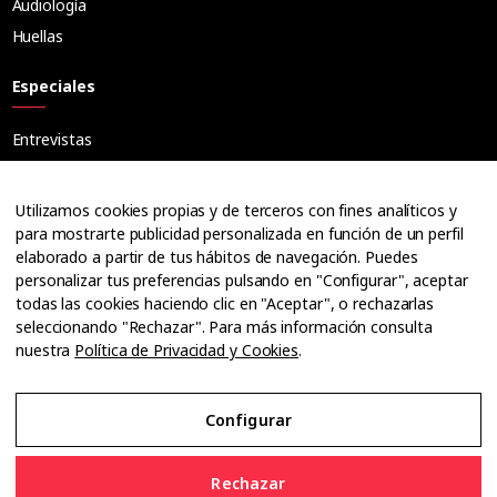
Audiología
Huellas
Especiales
Entrevistas
Tribuna
Ópticos
Utilizamos cookies propias y de terceros con fines analíticos y
Cuadernos
para mostrarte publicidad personalizada en función de un perfil
elaborado a partir de tus hábitos de navegación. Puedes
Guías
personalizar tus preferencias pulsando en "Configurar", aceptar
Dossier
todas las cookies haciendo clic en "Aceptar", o rechazarlas
Anuarios
seleccionando "Rechazar". Para más información consulta
nuestra
Política de Privacidad y Cookies
.
Ofertas de empleo
Configurar
Aviso Legal
Rechazar