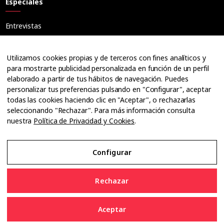
Especiales
Entrevistas
Tribuna
Ópticos
Utilizamos cookies propias y de terceros con fines analíticos y
Cuadernos
para mostrarte publicidad personalizada en función de un perfil
elaborado a partir de tus hábitos de navegación. Puedes
Guías
personalizar tus preferencias pulsando en "Configurar", aceptar
Dossier
todas las cookies haciendo clic en "Aceptar", o rechazarlas
Anuarios
seleccionando "Rechazar". Para más información consulta
nuestra
Política de Privacidad y Cookies
.
Ofertas de empleo
Configurar
Aviso Legal
Rechazar
Política de Privacidad y Cookies
Aceptar
Configurar