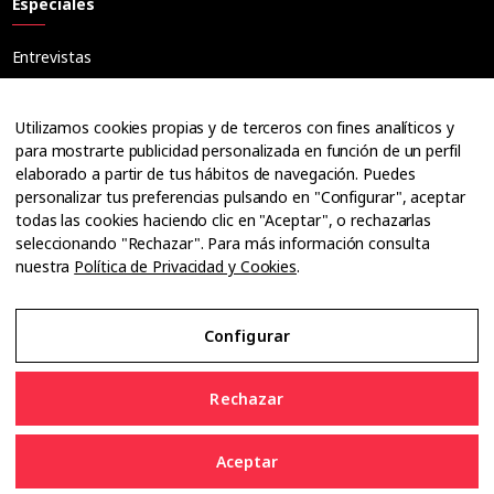
Especiales
Entrevistas
Tribuna
Ópticos
Utilizamos cookies propias y de terceros con fines analíticos y
Cuadernos
para mostrarte publicidad personalizada en función de un perfil
elaborado a partir de tus hábitos de navegación. Puedes
Guías
personalizar tus preferencias pulsando en "Configurar", aceptar
Dossier
todas las cookies haciendo clic en "Aceptar", o rechazarlas
Anuarios
seleccionando "Rechazar". Para más información consulta
nuestra
Política de Privacidad y Cookies
.
Ofertas de empleo
Configurar
Aviso Legal
Rechazar
Política de Privacidad y Cookies
Aceptar
Configurar